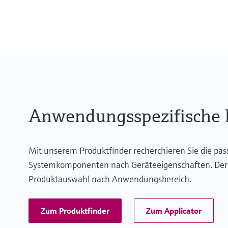
(0.15 psi...3750 psi)
-40°C...+110°C
Anwendungsspezifische
Mit unserem Produktfinder recherchieren Sie die pa
Systemkomponenten nach Geräteeigenschaften. Der App
Produktauswahl nach Anwendungsbereich.
Zum Produktfinder
Zum Applicator