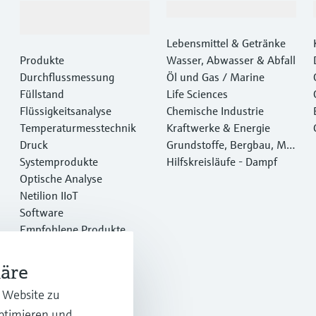
Produkte &
Branchen
Dienstleistungen
Lebensmittel & Getränke
Produkte
Wasser, Abwasser & Abfall
Durchflussmessung
Öl und Gas / Marine
Füllstand
Life Sciences
Flüssigkeitsanalyse
Chemische Industrie
Temperaturmesstechnik
Kraftwerke & Energie
Druck
Grundstoffe, Bergbau, Met
Systemprodukte
alle
Hilfskreisläufe - Dampf
Optische Analyse
Netilion IIoT
Software
Empfohlene Produkte
Online Tools
Dienstleistungen
häre
r Website zu
optimieren und