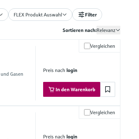
FLEX Produkt Auswahl
Filter
Sortieren nach:
Relevanz
Vergleichen
Preis nach
login
 und Gasen
In den Warenkorb
Vergleichen
materialien
 Materialien
Preis nach
login
mbran