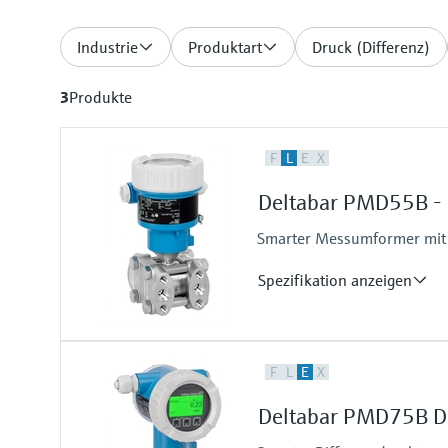
Industrie
Produktart
Druck (Differenz)
3
Produkte
F
L
E
X
Deltabar PMD55B - 
Smarter Messumformer mit 
Spezifikation anzeigen
Genauigkeit
F
L
E
X
Standard:
bis 0,075 %
Deltabar PMD75B Di
Platinum:
bis 0,055 %