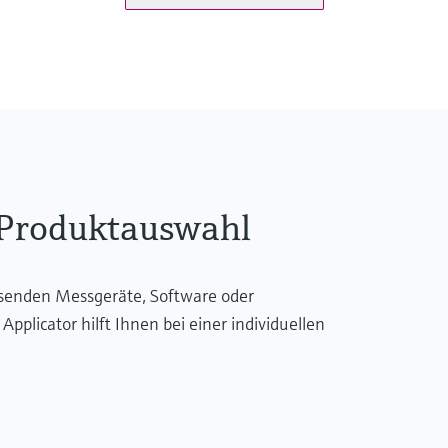
Gold
Messzelle
10 mbar...250 bar
(0.15 psi...3750 psi)
 Produktauswahl
ssenden Messgeräte, Software oder
licator hilft Ihnen bei einer individuellen