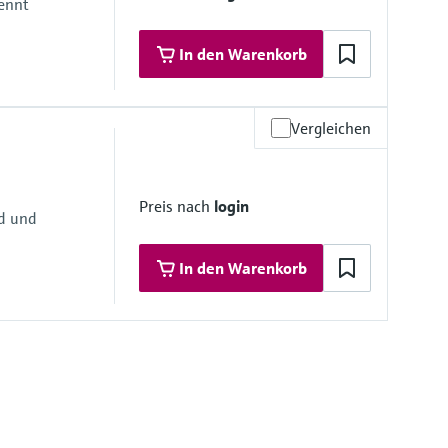
ennt
In den Warenkorb
Vergleichen
materialien
Preis nach
login
nd und
 Materialien
In den Warenkorb
mbran
mbran