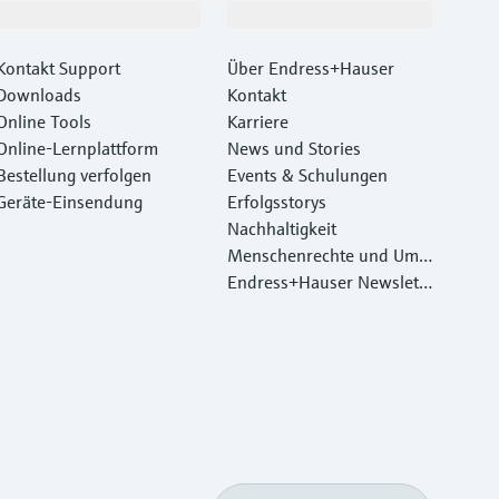
Support
Unternehmen
Kontakt Support
Über Endress+Hauser
Downloads
Kontakt
Online Tools
Karriere
Online-Lernplattform
News und Stories
Bestellung verfolgen
Events & Schulungen
Geräte‑Einsendung
Erfolgsstorys
Nachhaltigkeit
Menschenrechte und Umw
eltschutz
Endress+Hauser Newslett
er