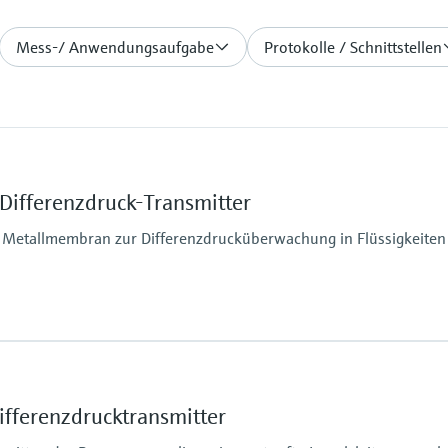
Mess-/ Anwendungsaufgabe
Protokolle / Schnittstellen
Differenzdruck-Transmitter
Metallmembran zur Differenzdrucküberwachung in Flüssigkeiten
Prozessseitige Haupt
316L, AlloyC
Messstoffberührende
fferenzdrucktransmitter
316L, Alloy
Werkstoff Prozessme