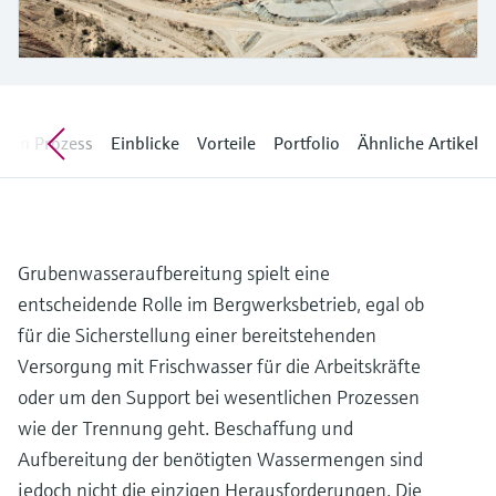
Füllstandsmessung
Analysatoren für Härte, Eisen,
Device Viewer
Aluminium & Chromat
Produktspezifische Informationen und
Füllstandsmessung Druck
Dokumente finden
Prozessphotometer
Alle ansehen
Ersatzteilsuche
 den Prozess
Einblicke
Vorteile
Portfolio
Ähnliche Artikel
Mikrowellentransmission
Ersatzteile anhand von Produktwurzel,
Bestellcode oder Seriennummer finden
Memosens-Technologie
Grubenwasseraufbereitung spielt eine
Alle ansehen
entscheidende Rolle im Bergwerksbetrieb, egal ob
für die Sicherstellung einer bereitstehenden
Versorgung mit Frischwasser für die Arbeitskräfte
oder um den Support bei wesentlichen Prozessen
wie der Trennung geht. Beschaffung und
Aufbereitung der benötigten Wassermengen sind
jedoch nicht die einzigen Herausforderungen. Die