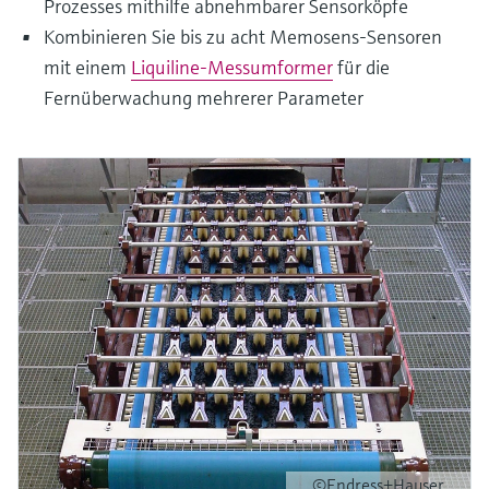
Prozesses mithilfe abnehmbarer Sensorköpfe
Kombinieren Sie bis zu acht Memosens-Sensoren
mit einem
Liquiline-Messumformer
für die
Fernüberwachung mehrerer Parameter
©Endress+Hauser