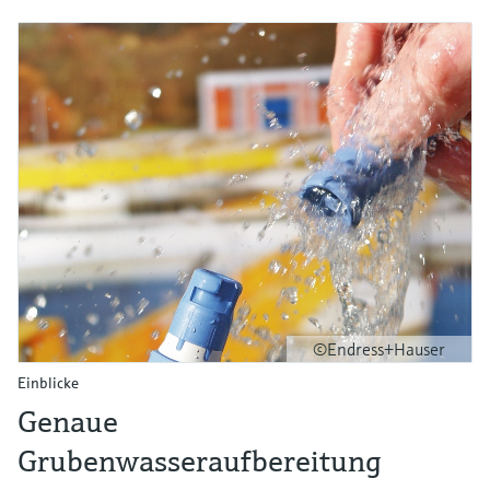
©Endress+Hauser
Einblicke
Genaue
Grubenwasseraufbereitung