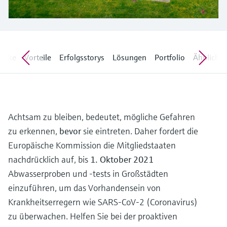
Füllstandsmessung
Analysatoren für Härte, Eisen,
Device Viewer
Aluminium & Chromat
Produktspezifische Informationen und
Füllstandsmessung Druck
Dokumente finden
Prozessphotometer
licke
Vorteile
Erfolgsstorys
Lösungen
Portfolio
Ähnliche 
Alle ansehen
Ersatzteilsuche
Mikrowellentransmission
Ersatzteile anhand von Produktwurzel,
Bestellcode oder Seriennummer finden
Memosens-Technologie
Achtsam zu bleiben, bedeutet, mögliche Gefahren
Alle ansehen
zu erkennen,
bevor
sie eintreten. Daher fordert die
Europäische Kommission die Mitgliedstaaten
nachdrücklich auf, bis
1. Oktober 2021
Abwasserproben und -tests in Großstädten
einzuführen, um das Vorhandensein von
Krankheitserregern wie SARS-CoV-2 (Coronavirus)
zu überwachen. Helfen Sie bei der proaktiven