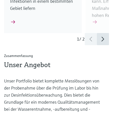
Infektionen in einem bestimmten
kann. Erfa
Gebiet liefern
Maßnahmen,
hohen Rein
1
/
2
Zusammenfassung
Unser Angebot
Unser Portfolio bietet komplette Messlösungen von
der Probenahme über die Prüfung im Labor bis hin
zur Desinfektionsüberwachung. Dies bietet die
Grundlage für ein modernes Qualitätsmanagement
bei der Wasserentnahme, -aufbereitung und -