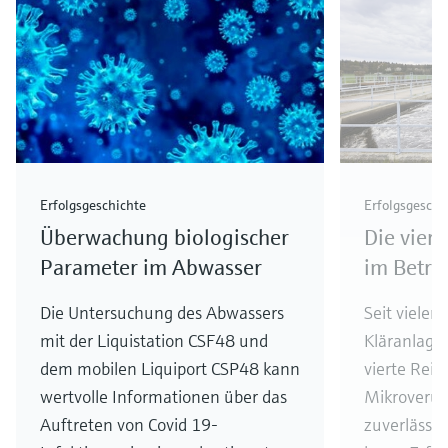
Erfolgsgeschichte
Erfolgsgeschi
Überwachung biologischer
Die vier
Parameter im Abwasser
im Betri
Die Untersuchung des Abwassers
Seit vielen
mit der Liquistation CSF48 und
Kläranlage 
dem mobilen Liquiport CSP48 kann
vierte Rein
wertvolle Informationen über das
Mikroverun
Auftreten von Covid 19-
zuverlässig