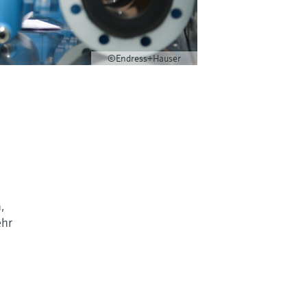
©Endress+Hauser
,
ehr