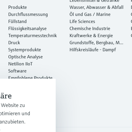
Produkte
Wasser, Abwasser & Abfall
Durchflussmessung
Öl und Gas / Marine
Füllstand
Life Sciences
Flüssigkeitsanalyse
Chemische Industrie
Temperaturmesstechnik
Kraftwerke & Energie
Druck
Grundstoffe, Bergbau, Met
Systemprodukte
alle
Hilfskreisläufe - Dampf
Optische Analyse
Netilion IIoT
Software
Empfohlene Produkte
Online Tools
Dienstleistungen
häre
r Website zu
optimieren und
 anzubieten.
.