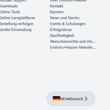
Downloads
Kontakt
Online Tools
Karriere
Online-Lernplattform
News und Stories
Bestellung verfolgen
Events & Schulungen
Geräte‑Einsendung
Erfolgsstorys
Nachhaltigkeit
Menschenrechte und Umw
eltschutz
Endress+Hauser Newslett
er
DEU
•
Deutsch