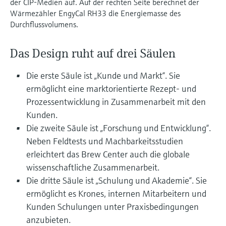
der CIP-Medien auf. Auf der rechten Seite berechnet der
Füllstandsmessung
Analysatoren für Härte, Eisen,
Wärmezähler EngyCal RH33 die Energiemasse des
Device Viewer
Aluminium & Chromat
Durchflussvolumens.
Produktspezifische Informationen und
Füllstandsmessung Druck
Dokumente finden
Prozessphotometer
Das Design ruht auf drei Säulen
Alle ansehen
Ersatzteilsuche
Mikrowellentransmission
Die erste Säule ist „Kunde und Markt“. Sie
Ersatzteile anhand von Produktwurzel,
Bestellcode oder Seriennummer finden
ermöglicht eine marktorientierte Rezept- und
Memosens-Technologie
Prozessentwicklung in Zusammenarbeit mit den
Kunden.
Alle ansehen
Die zweite Säule ist „Forschung und Entwicklung“.
Neben Feldtests und Machbarkeitsstudien
erleichtert das Brew Center auch die globale
wissenschaftliche Zusammenarbeit.
Die dritte Säule ist „Schulung und Akademie“. Sie
ermöglicht es Krones, internen Mitarbeitern und
Kunden Schulungen unter Praxisbedingungen
anzubieten.