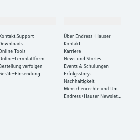
Support
Unternehmen
Kontakt Support
Über Endress+Hauser
Downloads
Kontakt
Online Tools
Karriere
Online-Lernplattform
News und Stories
Bestellung verfolgen
Events & Schulungen
Geräte‑Einsendung
Erfolgsstorys
Nachhaltigkeit
Menschenrechte und Umw
eltschutz
Endress+Hauser Newslett
er