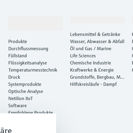
Produkte &
Branchen
Dienstleistungen
Lebensmittel & Getränke
Produkte
Wasser, Abwasser & Abfall
Durchflussmessung
Öl und Gas / Marine
Füllstand
Life Sciences
Flüssigkeitsanalyse
Chemische Industrie
Temperaturmesstechnik
Kraftwerke & Energie
Druck
Grundstoffe, Bergbau, Met
Systemprodukte
alle
Hilfskreisläufe - Dampf
Optische Analyse
Netilion IIoT
Software
Empfohlene Produkte
Online Tools
Dienstleistungen
häre