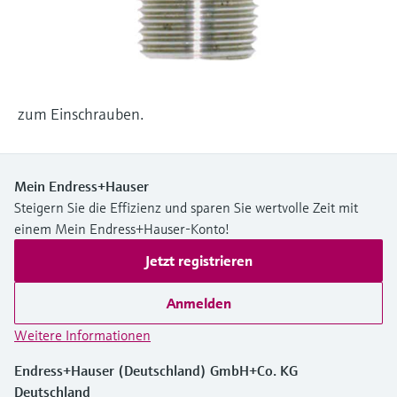
Füllstandsmessung
Analysatoren für Härte, Eisen,
Device Viewer
Aluminium & Chromat
Produktspezifische Informationen und
Füllstandsmessung Druck
Dokumente finden
Prozessphotometer
Alle ansehen
Ersatzteilsuche
zum Einschrauben.
Mikrowellentransmission
Ersatzteile anhand von Produktwurzel,
Bestellcode oder Seriennummer finden
Memosens-Technologie
Mein Endress+Hauser
Steigern Sie die Effizienz und sparen Sie wertvolle Zeit mit
Alle ansehen
einem Mein Endress+Hauser-Konto!
Jetzt registrieren
Anmelden
Weitere Informationen
Endress+Hauser (Deutschland) GmbH+Co. KG
Deutschland