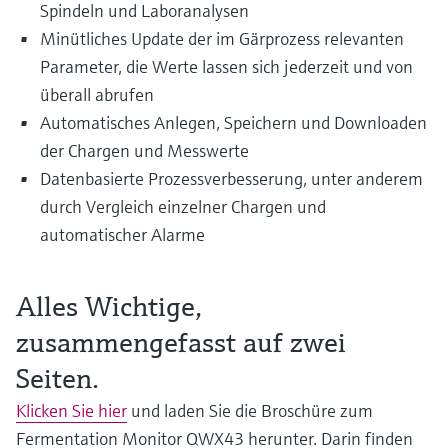
Spindeln und Laboranalysen
Füllstandsmessung
Analysatoren für Härte, Eisen,
Device Viewer
Minütliches Update der im Gärprozess relevanten
Aluminium & Chromat
Produktspezifische Informationen und
Füllstandsmessung Druck
Parameter, die Werte lassen sich jederzeit und von
Dokumente finden
überall abrufen
Prozessphotometer
Alle ansehen
Automatisches Anlegen, Speichern und Downloaden
Ersatzteilsuche
Mikrowellentransmission
der Chargen und Messwerte
Ersatzteile anhand von Produktwurzel,
Bestellcode oder Seriennummer finden
Datenbasierte Prozessverbesserung, unter anderem
Memosens-Technologie
durch Vergleich einzelner Chargen und
automatischer Alarme
Alle ansehen
Alles Wichtige,
zusammengefasst auf zwei
Seiten.
Klicken Sie hier
und laden Sie die Broschüre zum
Fermentation Monitor QWX43 herunter. Darin finden