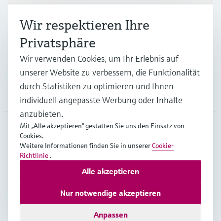
Branchen
Wir respektieren Ihre
Privatsphäre
Support
Wir verwenden Cookies, um Ihr Erlebnis auf
unserer Website zu verbessern, die Funktionalität
durch Statistiken zu optimieren und Ihnen
Unternehmen
individuell angepasste Werbung oder Inhalte
anzubieten.
Mit „Alle akzeptieren“ gestatten Sie uns den Einsatz von
Cookies.
DEU
•
Deutsch
Weitere Informationen finden Sie in unserer
Cookie-
Richtlinie
.
Alle akzeptieren
Copyright © Endress+Hauser Group Services AG
Impressum
Nutzungsbedingungen
Datenschutz
Nur notwendige akzeptieren
Rechtliches und AGB Deutschland
Anpassen