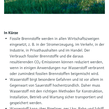
Füllstandsmessung
Analysatoren für Härte, Eisen,
Device Viewer
Aluminium & Chromat
Produktspezifische Informationen und
Füllstandsmessung Druck
Dokumente finden
Prozessphotometer
Alle ansehen
Ersatzteilsuche
In Kürze
Mikrowellentransmission
Ersatzteile anhand von Produktwurzel,
Fossile Brennstoffe werden in allen Wirtschaftszweigen
Bestellcode oder Seriennummer finden
eingesetzt, z. B. in der Stromerzeugung, im Verkehr, in der
Memosens-Technologie
Industrie, in Privathaushalten und im Handel. Der
Verbrauch fossiler Brennstoffe und die daraus
Alle ansehen
resultierenden CO₂-Emissionen können reduziert werden,
wenn in einigen Anwendungen nur Wasserstoff verbrannt
oder zumindest fossilen Brennstoffen beigemischt wird.
Wasserstoff birgt besondere Gefahren und ist vor allem in
Gegenwart von Sauerstoff hochentzündlich. Daher muss
Wasserstoff mit den richtigen Methoden für Konstruktion,
Installation, Betrieb und Wartung sicher transportiert und
gespeichert werden.
Wasserstoff kann über Pipelines, per Lkw, Bahn und Schiff