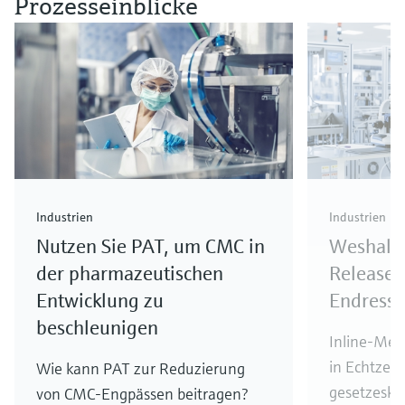
Prozesseinblicke
Industrien
Industrien
Nutzen Sie PAT, um CMC in
Weshalb
der pharmazeutischen
Release 
Entwicklung zu
Endress+
beschleunigen
Inline-Mes
in Echtzeit,
Wie kann PAT zur Reduzierung
gesetzesko
von CMC-Engpässen beitragen?