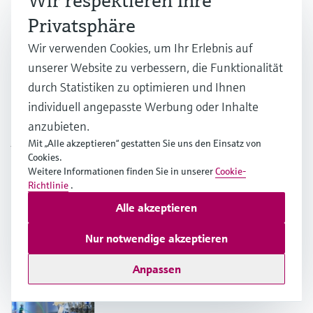
Wir respektieren Ihre
Wartungs-
und
Kalibriervorgänge vereinfachen
Privatsphäre
Diese Vorteile werden zunehmend wichtiger, wenn
Wir verwenden Cookies, um Ihr Erlebnis auf
Prozesse im großen Maßstab in einen cGMP-Betrieb
unserer Website zu verbessern, die Funktionalität
rund um die Uhr übergehen.
durch Statistiken zu optimieren und Ihnen
individuell angepasste Werbung oder Inhalte
anzubieten.
Artikel
Mit „Alle akzeptieren“ gestatten Sie uns den Einsatz von
Verwandte Artikel zum Thema
Cookies.
Weitere Informationen finden Sie in unserer
Cookie-
Scale-up
Richtlinie
.
Alle akzeptieren
Scale-up & Scale-out
Nur notwendige akzeptieren
Anpassen