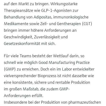
Füllstandsmessung
auf den Markt zu bringen. Wirkungsstarke
Analysatoren für Härte, Eisen,
Device Viewer
Therapieansätze wie GLP-1-Agonisten zur
Aluminium & Chromat
Produktspezifische Informationen und
Füllstandsmessung Druck
Behandlung von Adipositas, immunonkologische
Dokumente finden
Prozessphotometer
Medikamente sowie Zell- und Gentherapien (CGT)
Alle ansehen
Ersatzteilsuche
bringen immer höhere Anforderungen an
Mikrowellentransmission
Ersatzteile anhand von Produktwurzel,
Geschwindigkeit, Zuverlässigkeit und
Bestellcode oder Seriennummer finden
Gesetzeskonformität mit sich.
Memosens-Technologie
Für viele Teams besteht der Wettlauf darin, so
Alle ansehen
schnell wie möglich Good Manufacturing Practice
(GMP) zu erreichen. Doch ein im Labor entwickelter
vielversprechender Bioprozess ist nicht dasselbe wie
eine konsistente, sichere und rentable Produktion
im großen Maßstab, die zudem GMP-
Anforderungen erfüllt.
Insbesondere bei der Produktion von pharmazeutischen