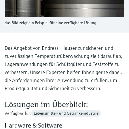
Füllstandsmessung
Analysatoren für Härte, Eisen,
Device Viewer
Aluminium & Chromat
Produktspezifische Informationen und
Füllstandsmessung Druck
das Bild zeigt ein Beispiel für eine verfügbare Lösung
Dokumente finden
Prozessphotometer
Alle ansehen
Ersatzteilsuche
Mikrowellentransmission
Ersatzteile anhand von Produktwurzel,
Das Angebot von Endress+Hauser zur sicheren und
Bestellcode oder Seriennummer finden
zuverlässigen Temperaturüberwachung zielt darauf ab,
Memosens-Technologie
Lageranwendungen für Schüttgüter und Feststoffe zu
verbessern. Unsere Experten helfen Ihnen gerne dabei,
Alle ansehen
die Anforderungen ihrer Anwendung zu erfüllen, um
Produktqualität und Sicherheit zu verbessern.
Lösungen im Überblick:
Verfügbar für:
Lebensmittel- und Getränkeindustrie
Hardware & Software: