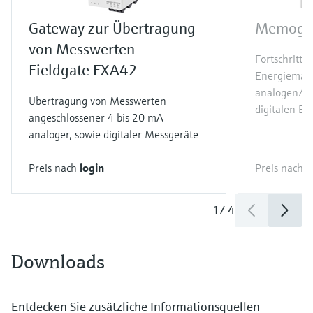
Gateway zur Übertragung
Memogr
von Messwerten
Fortschrittl
Fieldgate FXA42
Energiemana
analogen/H
Übertragung von Messwerten
digitalen E
angeschlossener 4 bis 20 mA
analoger, sowie digitaler Messgeräte
Preis nach
login
Preis nach
l
1
/
4
Downloads
Entdecken Sie zusätzliche Informationsquellen