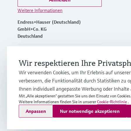
Weitere Informationen
Endress+Hauser (Deutschland)
GmbH+Co. KG
Deutschland
+49762197501
Wir respektieren Ihre Privatsp
+49 (0)7621 97501
Wir verwenden Cookies, um Ihr Erlebnis auf unsere
verbessern, die Funktionalität durch Statistiken zu 
info.de@endress.com
Ihnen individuell angepasste Werbung oder Inhalte
Mit „Alle akzeptieren“ gestatten Sie uns den Einsatz von Cookies
Weitere Informationen finden Sie in unserer
Cookie-Richtlinie
.
Copyright © Endress+Hauser Group Services AG
Anpassen
Nur notwendige akzeptieren
Impressum
Nutzungsbedingungen
Datenschutz
Rechtlich