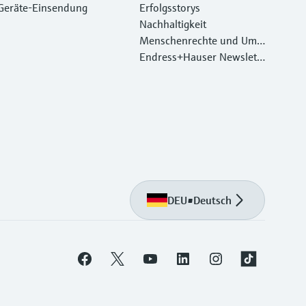
Geräte‑Einsendung
Erfolgsstorys
Nachhaltigkeit
Menschenrechte und Umw
eltschutz
Endress+Hauser Newslett
er
DEU
•
Deutsch