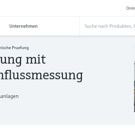
Onli
Unternehmen
nische Pruefung
fung mit
hflussmessung
sanlagen