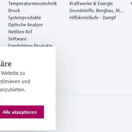
Temperaturmesstechnik
Kraftwerke & Energie
Druck
Grundstoffe, Bergbau, Met
Systemprodukte
alle
Hilfskreisläufe - Dampf
Optische Analyse
Netilion IIoT
Software
Empfohlene Produkte
Online Tools
Dienstleistungen
häre
r Website zu
optimieren und
 anzubieten.
.
Alle akzeptieren
es und AGB Deutschland