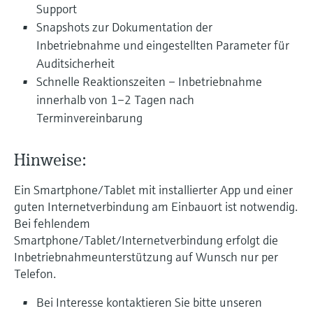
Füllstandsmessung
Support
Analysatoren für Härte, Eisen,
Device Viewer
Snapshots zur Dokumentation der
Aluminium & Chromat
Produktspezifische Informationen und
Füllstandsmessung Druck
Inbetriebnahme und eingestellten Parameter für
Dokumente finden
Auditsicherheit
Prozessphotometer
Alle ansehen
Schnelle Reaktionszeiten – Inbetriebnahme
Ersatzteilsuche
innerhalb von 1–2 Tagen nach
Mikrowellentransmission
Ersatzteile anhand von Produktwurzel,
Terminvereinbarung
Bestellcode oder Seriennummer finden
Memosens-Technologie
Hinweise:
Alle ansehen
Ein Smartphone/Tablet mit installierter App und einer
guten Internetverbindung am Einbauort ist notwendig.
Bei fehlendem
Smartphone/Tablet/Internetverbindung erfolgt die
Inbetriebnahmeunterstützung auf Wunsch nur per
Telefon.
Bei Interesse kontaktieren Sie bitte unseren