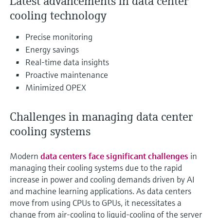
Latest advancements in data center
Füllstandsmessung
Analysatoren für Härte, Eisen,
cooling technology
Device Viewer
Aluminium & Chromat
Produktspezifische Informationen und
Füllstandsmessung Druck
Precise monitoring
Dokumente finden
Prozessphotometer
Energy savings
Alle ansehen
Ersatzteilsuche
Real-time data insights
Mikrowellentransmission
Proactive maintenance
Ersatzteile anhand von Produktwurzel,
Bestellcode oder Seriennummer finden
Minimized OPEX
Memosens-Technologie
Challenges in managing data center
Alle ansehen
cooling systems
Modern
data centers face significant challenges
in
managing their cooling systems due to the rapid
increase in power and cooling demands driven by AI
and machine learning applications. As data centers
move from using CPUs to GPUs, it necessitates a
change from air-cooling to liquid-cooling of the server