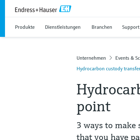
Produkte
Dienstleistungen
Branchen
Support
Unternehmen
Events & S
Hydrocarbon custody transfer
Hydrocarb
point
3 ways to make s
that you have pa