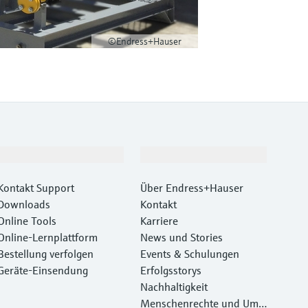
©Endress+Hauser
Support
Unternehmen
Kontakt Support
Über Endress+Hauser
Downloads
Kontakt
Online Tools
Karriere
Online-Lernplattform
News und Stories
Bestellung verfolgen
Events & Schulungen
Geräte‑Einsendung
Erfolgsstorys
Nachhaltigkeit
Menschenrechte und Umw