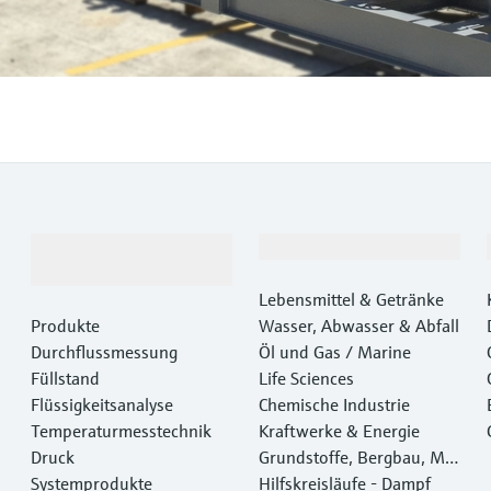
Produkte &
Branchen
Dienstleistungen
Lebensmittel & Getränke
Produkte
Wasser, Abwasser & Abfall
Durchflussmessung
Öl und Gas / Marine
Füllstand
Life Sciences
Flüssigkeitsanalyse
Chemische Industrie
Temperaturmesstechnik
Kraftwerke & Energie
Druck
Grundstoffe, Bergbau, Met
Systemprodukte
alle
Hilfskreisläufe - Dampf