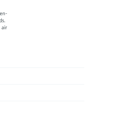
ven-
ds.
 air