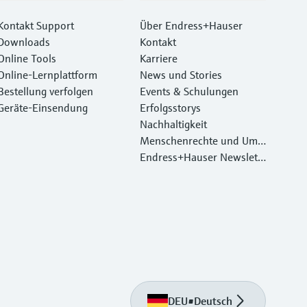
Kontakt Support
Über Endress+Hauser
Downloads
Kontakt
Online Tools
Karriere
Online-Lernplattform
News und Stories
Bestellung verfolgen
Events & Schulungen
Geräte‑Einsendung
Erfolgsstorys
Nachhaltigkeit
Menschenrechte und Umw
eltschutz
Endress+Hauser Newslett
er
DEU
•
Deutsch