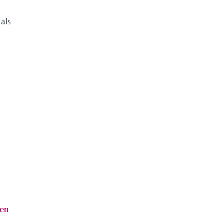
als
den