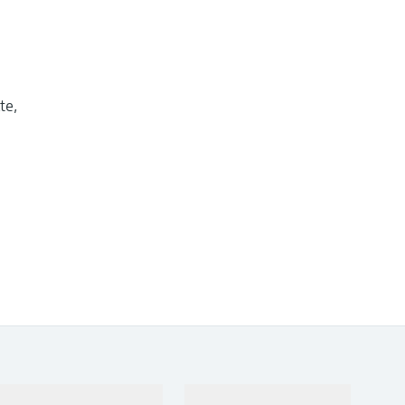
te,
Support
Unternehmen