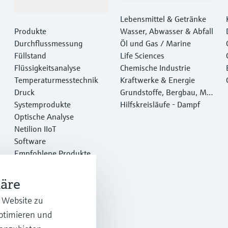
Dienstleistungen
Lebensmittel & Getränke
Produkte
Wasser, Abwasser & Abfall
Durchflussmessung
Öl und Gas / Marine
Füllstand
Life Sciences
Flüssigkeitsanalyse
Chemische Industrie
Temperaturmesstechnik
Kraftwerke & Energie
Druck
Grundstoffe, Bergbau, Met
Systemprodukte
alle
Hilfskreisläufe - Dampf
Optische Analyse
Netilion IIoT
Software
Empfohlene Produkte
Online Tools
Dienstleistungen
häre
r Website zu
optimieren und