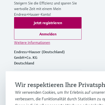
Steigern Sie die Effizienz und sparen Sie
wertvolle Zeit mit einem Mein
Endress+Hauser-Konto!
Jetzt registrieren
Anmelden
Weitere Informationen
Endress+Hauser (Deutschland)
GmbH+Co. KG
Deutschland
+49762197501
Wir respektieren Ihre Privatsp
+49 (0)7621 97501
Wir verwenden Cookies, um Ihr Erlebnis auf unsere
verbessern, die Funktionalität durch Statistiken zu 
info.de@endress.com