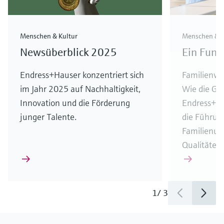
Menschen & Kultur
Menschen & K
Newsüberblick 2025
Ein Fund
Endress+Hauser konzentriert sich
Familienwer
im Jahr 2025 auf Nachhaltigkeit,
Wie die Ges
Innovation und die Förderung
Endress+H
junger Talente.
die Führun
Familienu
Qualitäten 
1
/
3