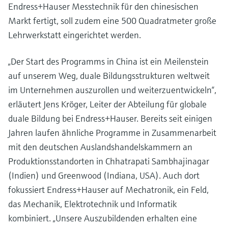
Füllstandsmessung
Endress+Hauser Messtechnik für den chinesischen
Analysatoren für Härte, Eisen,
Device Viewer
Markt fertigt, soll zudem eine 500 Quadratmeter große
Aluminium & Chromat
Produktspezifische Informationen und
Füllstandsmessung Druck
Lehrwerkstatt eingerichtet werden.
Dokumente finden
Prozessphotometer
Alle ansehen
„Der Start des Programms in China ist ein Meilenstein
Ersatzteilsuche
Mikrowellentransmission
auf unserem Weg, duale Bildungsstrukturen weltweit
Ersatzteile anhand von Produktwurzel,
Bestellcode oder Seriennummer finden
im Unternehmen auszurollen und weiterzuentwickeln“,
Memosens-Technologie
erläutert Jens Kröger, Leiter der Abteilung für globale
duale Bildung bei Endress+Hauser. Bereits seit einigen
Alle ansehen
Jahren laufen ähnliche Programme in Zusammenarbeit
mit den deutschen Auslandshandelskammern an
Produktionsstandorten in Chhatrapati Sambhajinagar
(Indien) und Greenwood (Indiana, USA). Auch dort
fokussiert Endress+Hauser auf Mechatronik, ein Feld,
das Mechanik, Elektrotechnik und Informatik
kombiniert. „Unsere Auszubildenden erhalten eine