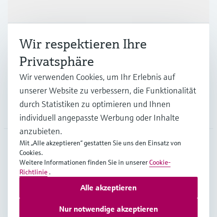
Produkte & Dienstleistungen
Branchen
Wir respektieren Ihre
Privatsphäre
Support
Wir verwenden Cookies, um Ihr Erlebnis auf
unserer Website zu verbessern, die Funktionalität
durch Statistiken zu optimieren und Ihnen
Unternehmen
individuell angepasste Werbung oder Inhalte
anzubieten.
Mit „Alle akzeptieren“ gestatten Sie uns den Einsatz von
Cookies.
DEU
•
Deutsch
Weitere Informationen finden Sie in unserer
Cookie-
Richtlinie
.
Alle akzeptieren
Copyright © Endress+Hauser Group Services AG
Impressum
Nutzungsbedingungen
Datenschutz
Nur notwendige akzeptieren