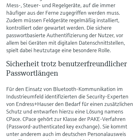
Füllstandsmessung
Mess-, Steuer- und Regelgeräte, auf die immer
Analysatoren für Härte, Eisen,
Device Viewer
häufiger aus der Ferne zugegriffen werden muss.
Aluminium & Chromat
Produktspezifische Informationen und
Zudem müssen Feldgeräte regelmäßig installiert,
Füllstandsmessung Druck
Dokumente finden
kontrolliert oder gewartet werden. Die sichere
Prozessphotometer
passwortbasierte Authentifizierung der Nutzer, vor
Alle ansehen
Ersatzteilsuche
allem bei Geräten mit digitalen Datenschnittstellen,
Mikrowellentransmission
Ersatzteile anhand von Produktwurzel,
spielt dabei heutzutage eine besondere Rolle.
Bestellcode oder Seriennummer finden
Sicherheit trotz benutzerfreundlicher
Memosens-Technologie
Passwortlängen
Alle ansehen
Für den Einsatz von Bluetooth-Kommunikation im
Industrieumfeld identifizierten die Security-Experten
von Endress+Hauser den Bedarf für einen zusätzlichen
Schutz und entwarfen hierzu eine Lösung namens
CPace. CPace gehört zur Klasse der PAKE-Verfahren
(Password-authenticated key exchange). Sie kommt
unter anderem auch im deutschen Personalausweis