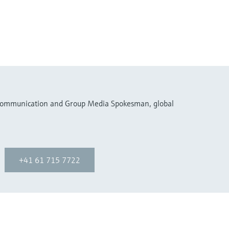
 Communication and Group Media Spokesman, global
+41 61 715 7722