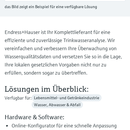
Füllstandsmessung
Analysatoren für Härte, Eisen,
das Bild zeigt ein Beispiel für eine verfügbare Lösung
Device Viewer
Aluminium & Chromat
Produktspezifische Informationen und
Füllstandsmessung Druck
Dokumente finden
Prozessphotometer
Endress+Hauser ist Ihr Komplettlieferant für eine
Alle ansehen
Ersatzteilsuche
effiziente und zuverlässige Trinkwasseranalyse. Wir
Mikrowellentransmission
Ersatzteile anhand von Produktwurzel,
vereinfachen und verbessern Ihre Überwachung von
Bestellcode oder Seriennummer finden
Wasserqualitätsdaten und versetzen Sie so in die Lage,
Memosens-Technologie
Ihre lokalen gesetzlichen Vorgaben nicht nur zu
erfüllen, sondern sogar zu übertreffen.
Alle ansehen
Lösungen im Überblick:
Verfügbar für:
Lebensmittel- und Getränkeindustrie
Wasser, Abwasser & Abfall
Hardware & Software:
Online-Konfigurator für eine schnelle Anpassung