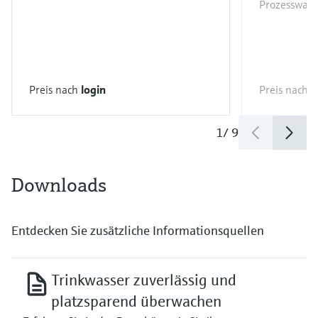
Prozesswasse
Preis nach
login
Preis nach
l
1
/
9
Downloads
Entdecken Sie zusätzliche Informationsquellen
Trinkwasser zuverlässig und
platzsparend überwachen