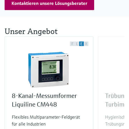
Kontaktieren unsere Lösungsberater
Unser Angebot
F
L
E
X
8-Kanal-Messumformer
Trübung
Liquiline CM448
Turbima
Flexibles Multiparameter-Feldgerät
Hygienische
für alle Industrien
Trübungsmes