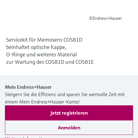
Füllstandsmessung
Analysatoren für Härte, Eisen,
Device Viewer
Aluminium & Chromat
©Endress+Hauser
Produktspezifische Informationen und
Füllstandsmessung Druck
Dokumente finden
Prozessphotometer
Alle ansehen
Ersatzteilsuche
Servicekit für Memosens COS81D
Mikrowellentransmission
beinhaltet optische Kappe,
Ersatzteile anhand von Produktwurzel,
Bestellcode oder Seriennummer finden
O-Ringe und weiteres Material
zur Wartung des COS81D und COS81E
Memosens-Technologie
Alle ansehen
Mein Endress+Hauser
Steigern Sie die Effizienz und sparen Sie wertvolle Zeit mit
einem Mein Endress+Hauser-Konto!
Jetzt registrieren
Anmelden