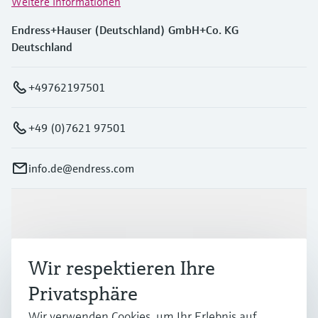
Weitere Informationen
Endress+Hauser (Deutschland) GmbH+Co. KG
Deutschland
+49762197501
+49 (0)7621 97501
info.de@endress.com
Produkte & Dienstleistungen
Wir respektieren Ihre
Branchen
Privatsphäre
Wir verwenden Cookies, um Ihr Erlebnis auf
Support