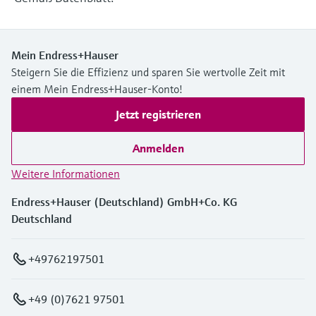
Füllstandsmessung
Analysatoren für Härte, Eisen,
Device Viewer
Aluminium & Chromat
Produktspezifische Informationen und
Füllstandsmessung Druck
Mein Endress+Hauser
Dokumente finden
Prozessphotometer
Steigern Sie die Effizienz und sparen Sie wertvolle Zeit mit
Alle ansehen
einem Mein Endress+Hauser-Konto!
Ersatzteilsuche
Mikrowellentransmission
Ersatzteile anhand von Produktwurzel,
Jetzt registrieren
Bestellcode oder Seriennummer finden
Memosens-Technologie
Anmelden
Weitere Informationen
Alle ansehen
Endress+Hauser (Deutschland) GmbH+Co. KG
Deutschland
+49762197501
+49 (0)7621 97501