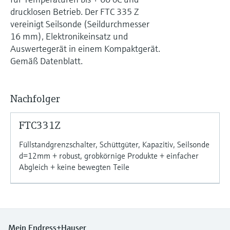
Füllstandsmessung
Analysatoren für Härte, Eisen,
drucklosen Betrieb. Der FTC 335 Z
Device Viewer
Aluminium & Chromat
vereinigt Seilsonde (Seildurchmesser
Produktspezifische Informationen und
Füllstandsmessung Druck
16 mm), Elektronikeinsatz und
Dokumente finden
Auswertegerät in einem Kompaktgerät.
Prozessphotometer
Alle ansehen
Gemäß Datenblatt.
Ersatzteilsuche
Mikrowellentransmission
Ersatzteile anhand von Produktwurzel,
Bestellcode oder Seriennummer finden
Nachfolger
Memosens-Technologie
FTC331Z
Alle ansehen
Füllstandgrenzschalter, Schüttgüter, Kapazitiv, Seilsonde
d=12mm + robust, grobkörnige Produkte + einfacher
Abgleich + keine bewegten Teile
Mein Endress+Hauser