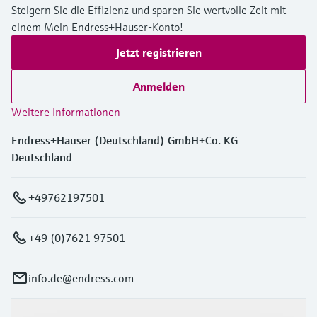
Füllstandsmessung
Steigern Sie die Effizienz und sparen Sie wertvolle Zeit mit
Analysatoren für Härte, Eisen,
Device Viewer
einem Mein Endress+Hauser-Konto!
Aluminium & Chromat
Produktspezifische Informationen und
Füllstandsmessung Druck
Jetzt registrieren
Dokumente finden
Prozessphotometer
Alle ansehen
Anmelden
Ersatzteilsuche
Mikrowellentransmission
Ersatzteile anhand von Produktwurzel,
Weitere Informationen
Bestellcode oder Seriennummer finden
Endress+Hauser (Deutschland) GmbH+Co. KG
Memosens-Technologie
Deutschland
Alle ansehen
+49762197501
+49 (0)7621 97501
info.de@endress.com