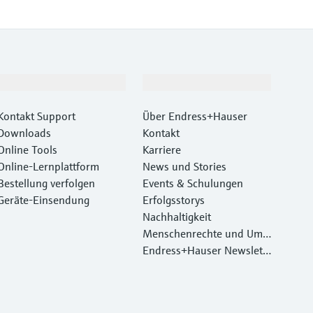
Support
Unternehmen
Kontakt Support
Über Endress+Hauser
Downloads
Kontakt
Online Tools
Karriere
Online-Lernplattform
News und Stories
Bestellung verfolgen
Events & Schulungen
Geräte‑Einsendung
Erfolgsstorys
Nachhaltigkeit
Menschenrechte und Umw
eltschutz
Endress+Hauser Newslett
er