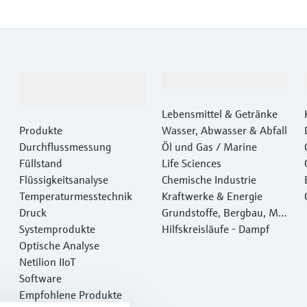
Produkte &
Branchen
Dienstleistungen
Lebensmittel & Getränke
Produkte
Wasser, Abwasser & Abfall
Durchflussmessung
Öl und Gas / Marine
Füllstand
Life Sciences
Flüssigkeitsanalyse
Chemische Industrie
Temperaturmesstechnik
Kraftwerke & Energie
Druck
Grundstoffe, Bergbau, Met
Systemprodukte
alle
Hilfskreisläufe - Dampf
Optische Analyse
Netilion IIoT
Software
Empfohlene Produkte