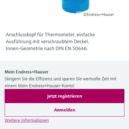
Füllstandsmessung
Analysatoren für Härte, Eisen,
Device Viewer
Aluminium & Chromat
©Endress+Hauser
Produktspezifische Informationen und
Füllstandsmessung Druck
Dokumente finden
Prozessphotometer
Alle ansehen
Anschlusskopf für Thermometer, einfache
Ersatzteilsuche
Ausführung mit verschraubtem Deckel.
Mikrowellentransmission
Ersatzteile anhand von Produktwurzel,
Innen-Geometrie nach DIN EN 50446.
Bestellcode oder Seriennummer finden
Memosens-Technologie
Mein Endress+Hauser
Alle ansehen
Steigern Sie die Effizienz und sparen Sie wertvolle Zeit mit
einem Mein Endress+Hauser-Konto!
Jetzt registrieren
Anmelden
Weitere Informationen