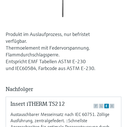
Füllstandsmessung
Analysatoren für Härte, Eisen,
Device Viewer
Aluminium & Chromat
Produktspezifische Informationen und
Füllstandsmessung Druck
Dokumente finden
Prozessphotometer
Alle ansehen
Produkt im Auslaufprozess, nur befristet
Ersatzteilsuche
verfügbar.
Mikrowellentransmission
Ersatzteile anhand von Produktwurzel,
Thermoelement mit Federvorspannung.
Bestellcode oder Seriennummer finden
Flammdurchschlagsperre.
Memosens-Technologie
Entspricht EMF Tabellen ASTM E-230
und IEC60584, Farbcode aus ASTM E-230.
Alle ansehen
Nachfolger
Insert iTHERM TS212
F
L
E
X
Austauschbarer Messeinsatz nach IEC 60751. Zöllige
Ausführung, zentralgefedert. ::Schnellste
Ansprechzeiten für optimale Prozesssteuerung durch