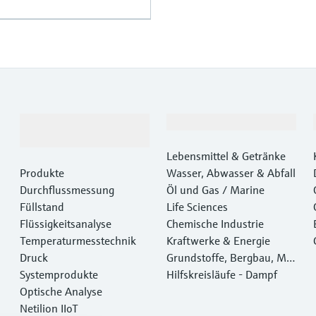
Produkte &
Branchen
Dienstleistungen
Lebensmittel & Getränke
Produkte
Wasser, Abwasser & Abfall
Durchflussmessung
Öl und Gas / Marine
Füllstand
Life Sciences
Flüssigkeitsanalyse
Chemische Industrie
Temperaturmesstechnik
Kraftwerke & Energie
Druck
Grundstoffe, Bergbau, Met
Systemprodukte
alle
Hilfskreisläufe - Dampf
Optische Analyse
Netilion IIoT