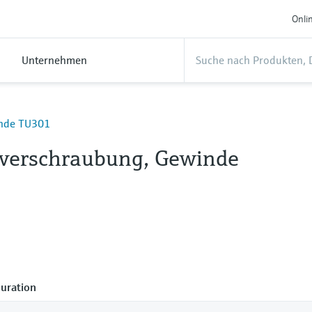
Onli
Unternehmen
nde TU301
erschraubung, Gewinde
uration