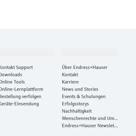
Support
Unternehmen
Kontakt Support
Über Endress+Hauser
Downloads
Kontakt
Online Tools
Karriere
Online-Lernplattform
News und Stories
Bestellung verfolgen
Events & Schulungen
Geräte‑Einsendung
Erfolgsstorys
Nachhaltigkeit
Menschenrechte und Umw
eltschutz
Endress+Hauser Newslett
er