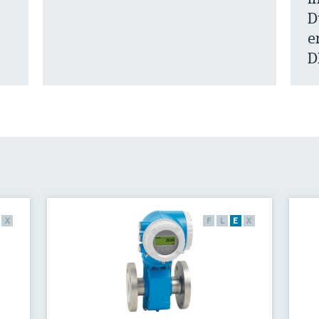
D
e
D
X
F
L
E
X