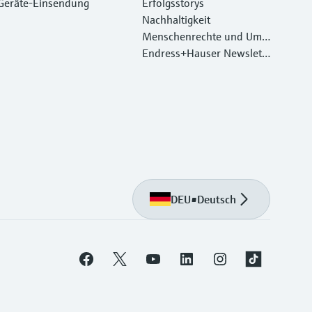
Geräte‑Einsendung
Erfolgsstorys
Nachhaltigkeit
Menschenrechte und Umw
eltschutz
Endress+Hauser Newslett
er
DEU
•
Deutsch