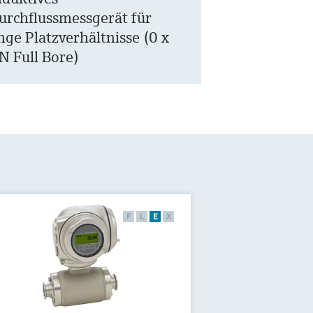
urchflussmessgerät für
nge Platzverhältnisse (0 x
N Full Bore)
F
L
E
X