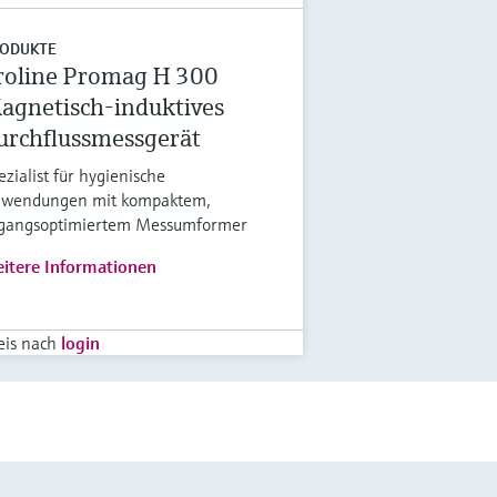
ODUKTE
roline Promag H 300
agnetisch-induktives
urchflussmessgerät
ezialist für hygienische
wendungen mit kompaktem,
gangsoptimiertem Messumformer
itere Informationen
eis nach
login