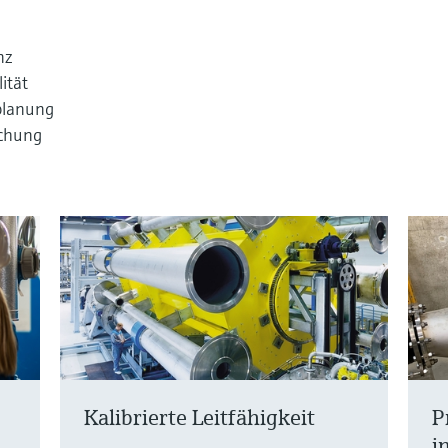
nz
ität
planung
echung
Kalibrierte Leitfähigkeit
P
i