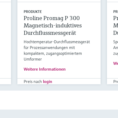
PRODUKTE
PR
Proline Promag P 300
P
Magnetisch-induktives
M
Durchflussmessgerät
D
Hochtemperatur-Durchflussmessgerät
Sp
für Prozessanwendungen mit
An
kompaktem, zugangsoptimiertem
zu
Umformer
We
Weitere Informationen
Preis nach
login
Pr