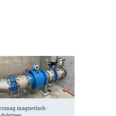
romag magnetisch-
nduktives