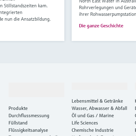
North East Water in Austral
Stillstandszeiten kam.
Rohrverlegungen und Gerät
ntegrierten
ihrer Rohwasserpumpstatio
e nun die Ansatzbildung.
Die ganze Geschichte
Produkte &
Branchen
Dienstleistungen
Lebensmittel & Getränke
Produkte
Wasser, Abwasser & Abfall
Durchflussmessung
Öl und Gas / Marine
Füllstand
Life Sciences
Flüssigkeitsanalyse
Chemische Industrie