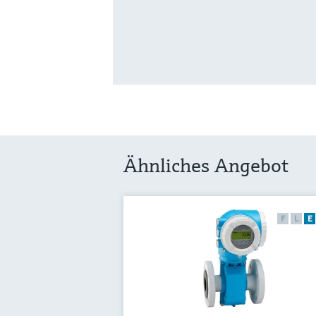
Ähnliches Angebot
F
L
E