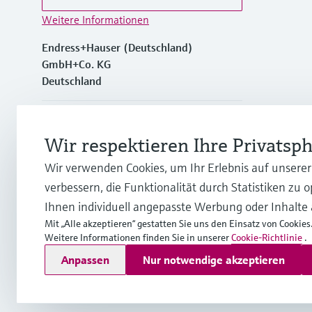
Weitere Informationen
Endress+Hauser (Deutschland)
GmbH+Co. KG
Deutschland
+49762197501
Wir respektieren Ihre Privatsp
+49 (0)7621 97501
Wir verwenden Cookies, um Ihr Erlebnis auf unsere
verbessern, die Funktionalität durch Statistiken zu 
info.de@endress.com
Ihnen individuell angepasste Werbung oder Inhalte
Mit „Alle akzeptieren“ gestatten Sie uns den Einsatz von Cookies
Weitere Informationen finden Sie in unserer
Cookie-Richtlinie
.
Copyright © Endress+Hauser Group Services AG
Anpassen
Nur notwendige akzeptieren
Impressum
Nutzungsbedingungen
Datenschutz
Rechtlich