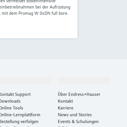
ien vermeidet kostenintensive
einbetriebnahmen bei der Aufrüstung
n mit dem Promag W 0xDN full bore.
Support
Unternehmen
Kontakt Support
Über Endress+Hauser
Downloads
Kontakt
Online Tools
Karriere
Online-Lernplattform
News und Stories
Bestellung verfolgen
Events & Schulungen