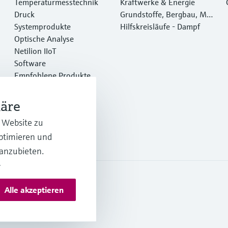
Temperaturmesstechnik
Kraftwerke & Energie
Druck
Grundstoffe, Bergbau, Met
Systemprodukte
alle
Hilfskreisläufe - Dampf
Optische Analyse
Netilion IIoT
Software
Empfohlene Produkte
Online Tools
Dienstleistungen
häre
r Website zu
optimieren und
 anzubieten.
.
Alle akzeptieren
es und AGB Deutschland