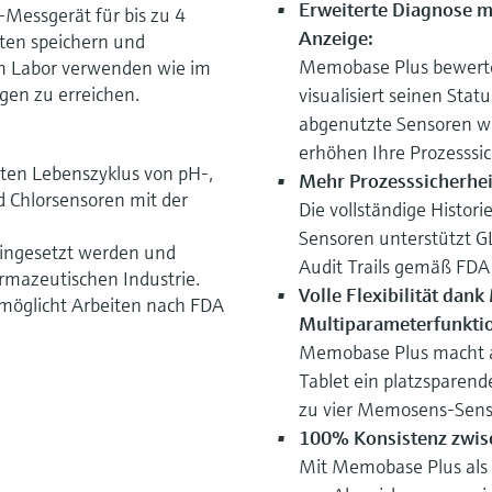
Erweiterte Diagnose mi
Messgerät für bis zu 4
Anzeige:
ten speichern und
Memobase Plus bewerte
im Labor verwenden wie im
gen zu erreichen.
visualisiert seinen Stat
abgenutzte Sensoren wi
erhöhen Ihre Prozesssic
ten Lebenszyklus von pH-,
Mehr Prozesssicherhei
nd Chlorsensoren mit der
Die vollständige Histor
Sensoren unterstützt G
 eingesetzt werden und
Audit Trails gemäß FDA
armazeutischen Industrie.
Volle Flexibilität dan
rmöglicht Arbeiten nach FDA
Multiparameterfunktio
Memobase Plus macht a
Tablet ein platzsparende
zu vier Memosens-Senso
100% Konsistenz zwis
Mit Memobase Plus als 