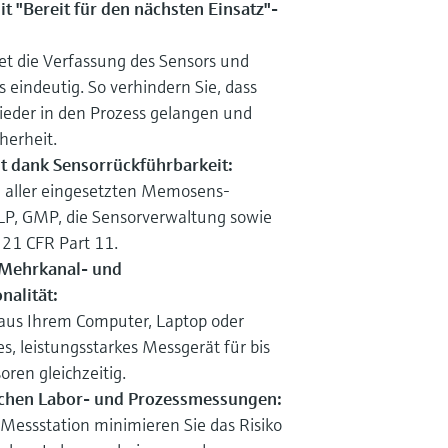
t "Bereit für den nächsten Einsatz"-
t die Verfassung des Sensors und
us eindeutig. So verhindern Sie, dass
eder in den Prozess gelangen und
herheit.
t dank Sensorrückführbarkeit:
ie aller eingesetzten Memosens-
LP, GMP, die Sensorverwaltung sowie
 21 CFR Part 11.
k Mehrkanal- und
nalität:
us Ihrem Computer, Laptop oder
s, leistungsstarkes Messgerät für bis
ren gleichzeitig.
chen Labor- und Prozessmessungen:
Messstation minimieren Sie das Risiko