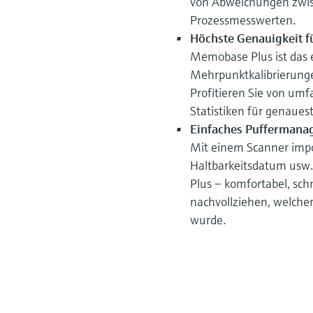
von Abweichungen zwis
Prozessmesswerten.
Höchste Genauigkeit f
Memobase Plus ist das e
Mehrpunktkalibrierunge
Profitieren Sie von u
Statistiken für genaue
Einfaches Puffermana
Mit einem Scanner impo
Haltbarkeitsdatum usw.
Plus – komfortabel, schn
nachvollziehen, welcher
wurde.