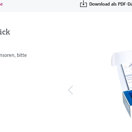
se
Download als PDF-Da
ick
soren, bitte