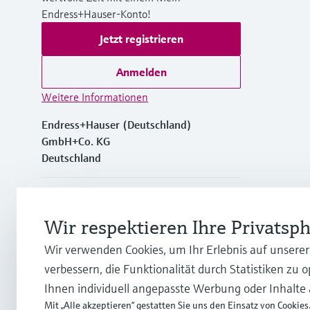
Endress+Hauser-Konto!
Jetzt registrieren
Anmelden
Weitere Informationen
Endress+Hauser (Deutschland)
GmbH+Co. KG
Deutschland
+49762197501
Wir respektieren Ihre Privatsp
+49 (0)7621 97501
Wir verwenden Cookies, um Ihr Erlebnis auf unsere
verbessern, die Funktionalität durch Statistiken zu 
info.de@endress.com
Ihnen individuell angepasste Werbung oder Inhalte
Mit „Alle akzeptieren“ gestatten Sie uns den Einsatz von Cookies