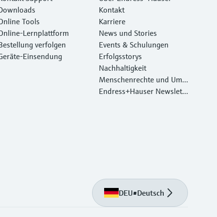
Downloads
Kontakt
Online Tools
Karriere
Online-Lernplattform
News und Stories
Bestellung verfolgen
Events & Schulungen
Geräte‑Einsendung
Erfolgsstorys
Nachhaltigkeit
Menschenrechte und Umw
eltschutz
Endress+Hauser Newslett
er
DEU
•
Deutsch