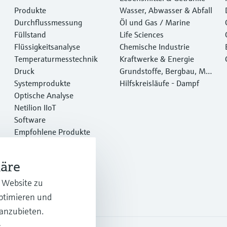
Produkte
Wasser, Abwasser & Abfall
Durchflussmessung
Öl und Gas / Marine
Füllstand
Life Sciences
Flüssigkeitsanalyse
Chemische Industrie
Temperaturmesstechnik
Kraftwerke & Energie
Druck
Grundstoffe, Bergbau, Met
Systemprodukte
alle
Hilfskreisläufe - Dampf
Optische Analyse
Netilion IIoT
Software
Empfohlene Produkte
Online Tools
Dienstleistungen
häre
r Website zu
optimieren und
 anzubieten.
.