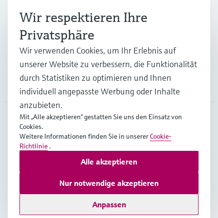
Branchen
Wir respektieren Ihre
Privatsphäre
Support
Wir verwenden Cookies, um Ihr Erlebnis auf
unserer Website zu verbessern, die Funktionalität
durch Statistiken zu optimieren und Ihnen
Unternehmen
individuell angepasste Werbung oder Inhalte
anzubieten.
Mit „Alle akzeptieren“ gestatten Sie uns den Einsatz von
Cookies.
DEU
•
Deutsch
Weitere Informationen finden Sie in unserer
Cookie-
Richtlinie
.
Alle akzeptieren
Copyright © Endress+Hauser Group Services AG
Impressum
Nutzungsbedingungen
Datenschutz
Nur notwendige akzeptieren
Rechtliches und AGB Deutschland
Anpassen