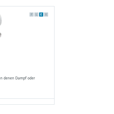
F
L
E
X
 in denen Dampf oder