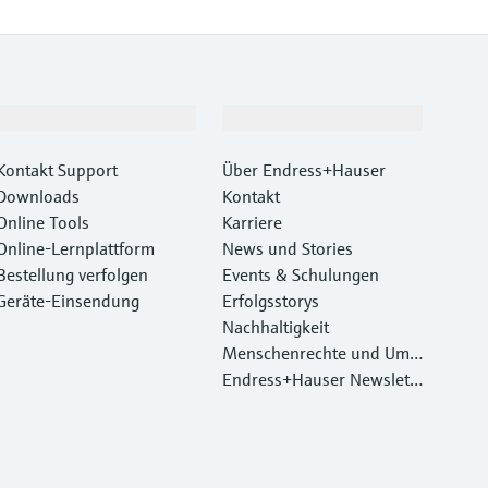
Support
Unternehmen
Kontakt Support
Über Endress+Hauser
Downloads
Kontakt
Online Tools
Karriere
Online-Lernplattform
News und Stories
Bestellung verfolgen
Events & Schulungen
Geräte‑Einsendung
Erfolgsstorys
Nachhaltigkeit
Menschenrechte und Umw
eltschutz
Endress+Hauser Newslett
er