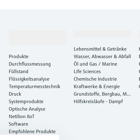
Produkte &
Branchen
Dienstleistungen
Lebensmittel & Getränke
Produkte
Wasser, Abwasser & Abfall
Durchflussmessung
Öl und Gas / Marine
Füllstand
Life Sciences
Flüssigkeitsanalyse
Chemische Industrie
Temperaturmesstechnik
Kraftwerke & Energie
Druck
Grundstoffe, Bergbau, Met
Systemprodukte
alle
Hilfskreisläufe - Dampf
Optische Analyse
Netilion IIoT
Software
Empfohlene Produkte
Online Tools