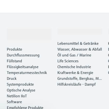
Produkte &
Branchen
Dienstleistungen
Lebensmittel & Getränke
Produkte
Wasser, Abwasser & Abfall
Durchflussmessung
Öl und Gas / Marine
Füllstand
Life Sciences
Flüssigkeitsanalyse
Chemische Industrie
Temperaturmesstechnik
Kraftwerke & Energie
Druck
Grundstoffe, Bergbau, Met
Systemprodukte
alle
Hilfskreisläufe - Dampf
Optische Analyse
Netilion IIoT
Software
Empfohlene Produkte