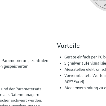
Vorteile
Geräte einfach per PC 
r Parametrierung, zentralen
Signalverläufe visualisi
on gespeicherten
Messstellen elektronisc
Vorverarbeitete Werte 
MS® Excel)
Modemverbindung zu e
t und der Parametersatz
ten aus Datenmanagern
cher archiviert werden.
oder exportiert werden.