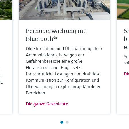
Fernüberwachung mit
S
Bluetooth®
b
ef
Die Einrichtung und Überwachung einer
Ammoniakfabrik ist wegen der
Sm
Gefahrenbereiche eine große
so
Herausforderung. Engie setzt
m
fortschrittliche Lösungen ein: drahtlose
Di
nd
Kommunikation zur Konfiguration und
t.
Überwachung in explosionsgefährdeten
Bereichen.
Die ganze Geschichte