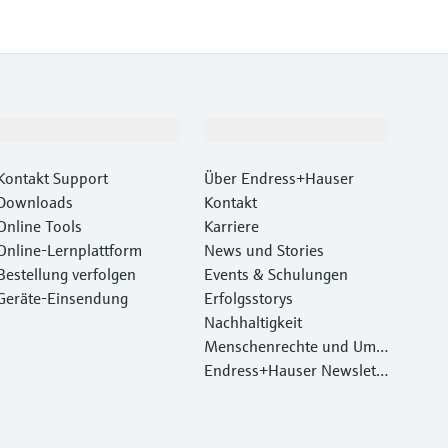
Support
Unternehmen
Kontakt Support
Über Endress+Hauser
Downloads
Kontakt
Online Tools
Karriere
Online-Lernplattform
News und Stories
Bestellung verfolgen
Events & Schulungen
Geräte‑Einsendung
Erfolgsstorys
Nachhaltigkeit
Menschenrechte und Umw
eltschutz
Endress+Hauser Newslett
er