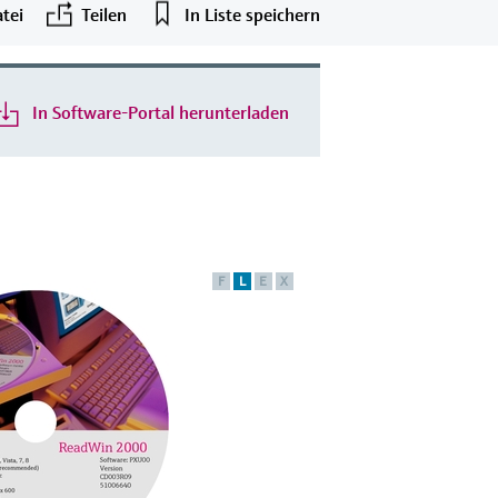
tei
Teilen
In Liste speichern
In Software-Portal herunterladen
F
L
E
X