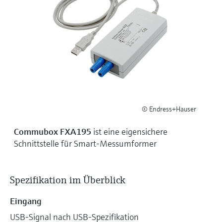
Füllstandsmessung
Analysatoren für Härte, Eisen,
Device Viewer
Aluminium & Chromat
Produktspezifische Informationen und
Füllstandsmessung Druck
Dokumente finden
Prozessphotometer
Alle ansehen
Ersatzteilsuche
Mikrowellentransmission
Ersatzteile anhand von Produktwurzel,
Bestellcode oder Seriennummer finden
Memosens-Technologie
© Endress+Hauser
Alle ansehen
Commubox FXA195
ist eine eigensichere
Schnittstelle für Smart-Messumformer
Spezifikation im Überblick
Eingang
USB-Signal nach USB-Spezifikation