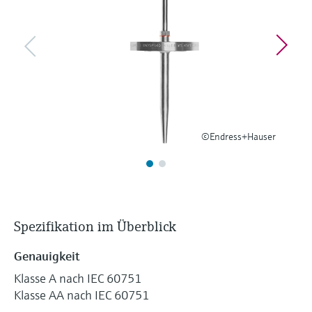
Füllstandsmessung
Analysatoren für Härte, Eisen,
Device Viewer
Aluminium & Chromat
Produktspezifische Informationen und
Füllstandsmessung Druck
Dokumente finden
Prozessphotometer
Alle ansehen
Ersatzteilsuche
Mikrowellentransmission
Ersatzteile anhand von Produktwurzel,
Bestellcode oder Seriennummer finden
©Endress+Hauser
Memosens-Technologie
Alle ansehen
Spezifikation im Überblick
Genauigkeit
Klasse A nach IEC 60751
Klasse AA nach IEC 60751