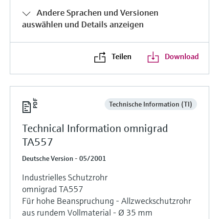
Füllstandsmessung
Analysatoren für Härte, Eisen,
Andere Sprachen und Versionen
Device Viewer
Aluminium & Chromat
auswählen und Details anzeigen
Produktspezifische Informationen und
Füllstandsmessung Druck
Dokumente finden
Prozessphotometer
Teilen
Download
Alle ansehen
Ersatzteilsuche
Mikrowellentransmission
Ersatzteile anhand von Produktwurzel,
Bestellcode oder Seriennummer finden
Memosens-Technologie
Technische Information (TI)
Alle ansehen
Technical Information omnigrad
TA557
Deutsche Version - 05/2001
Industrielles Schutzrohr
omnigrad TA557
Für hohe Beanspruchung - Allzweckschutzrohr
aus rundem Vollmaterial - Ø 35 mm