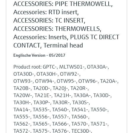
ACCESSORIES: PIPE THERMOWELL,
Accessories: RTD insert,
ACCESSORIES: TC INSERT,
ACCESSORIES: THERMOWELLS,
Accessories: Inserts, PLUGS TC DIRECT
CONTACT, Terminal head
Englische Version - 05/2017
Product root: GPTC-, MLTWS01-, OTA30A-,
OTA30D-, OTA30H-, OTW92-,
OTW93-, OTW94-, OTW95-, OTW96-, TA20A-,
TA20B-, TA20D-, TA20J-, TA20R-,
TA20W-, TA21E-, TA21H-, TA30A-, TA30D-,
TA30H-, TA30P-, TA30R-, TA30S-,
TA414-, TA535-, TA540-, TA541-, TA550-,
TA555-, TA556-, TA557-, TA560-,
TA562-, TA565-, TA566-, TA570-, TA571-,
TA572-, TA575-, TA576-, TEC300-,