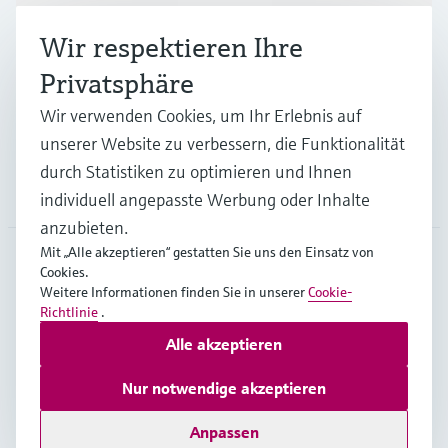
Wir respektieren Ihre
Branchen
Privatsphäre
Wir verwenden Cookies, um Ihr Erlebnis auf
Support
unserer Website zu verbessern, die Funktionalität
durch Statistiken zu optimieren und Ihnen
Unternehmen
individuell angepasste Werbung oder Inhalte
anzubieten.
Mit „Alle akzeptieren“ gestatten Sie uns den Einsatz von
Cookies.
DEU
•
Deutsch
Weitere Informationen finden Sie in unserer
Cookie-
Richtlinie
.
Alle akzeptieren
Copyright © Endress+Hauser Group Services AG
Impressum
Nutzungsbedingungen
Datenschutz
Nur notwendige akzeptieren
Rechtliches und AGB Deutschland
Anpassen