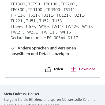
TET300-, TET90-, TPC100-, TPC200-,
TPC300-, TPR100-, TPR300-, TS111-,
TT411-, TT511-, TU111-, TU121-, TU211-,
TU221-, TU51-, TU52-, TU53-,
TU54-, TU67-, TW10-, TW11-, TW12-, TW13-,
TW15-, TW251-, TWF11-, TWF16-
Declaration number: EC_00544_01.17
Andere Sprachen und Versionen
auswählen und Details anzeigen
Teilen
Download
Mein Endress+Hauser
Steigern Sie die Effizienz und sparen Sie wertvolle Zeit mit
einem Mein Endress+Hauser-Konto!