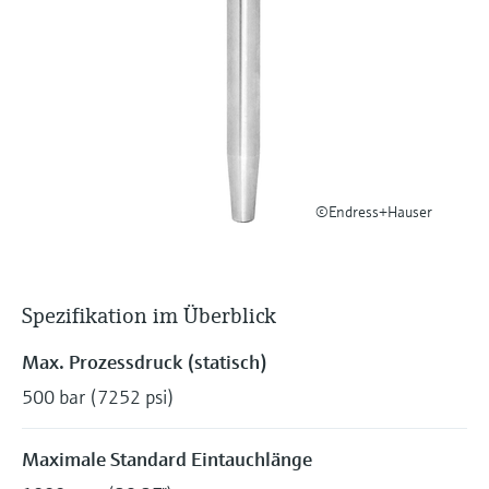
Füllstandsmessung
Analysatoren für Härte, Eisen,
Device Viewer
Aluminium & Chromat
Produktspezifische Informationen und
Füllstandsmessung Druck
Dokumente finden
Prozessphotometer
Alle ansehen
Ersatzteilsuche
Mikrowellentransmission
Ersatzteile anhand von Produktwurzel,
Bestellcode oder Seriennummer finden
©Endress+Hauser
Memosens-Technologie
Alle ansehen
Spezifikation im Überblick
Max. Prozessdruck (statisch)
500 bar (7252 psi)
Maximale Standard Eintauchlänge