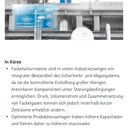
Füllstandsmessung
Analysatoren für Härte, Eisen,
Device Viewer
Aluminium & Chromat
Produktspezifische Informationen und
Füllstandsmessung Druck
Dokumente finden
Prozessphotometer
Alle ansehen
Ersatzteilsuche
Mikrowellentransmission
Ersatzteile anhand von Produktwurzel,
Bestellcode oder Seriennummer finden
Memosens-Technologie
In Kürze
Fackelschornsteine sind in vielen Industriezweigen ein
Alle ansehen
integraler Bestandteil des Sicherheits- und Abgassystems,
da sie die kontrollierte Entlüftung großer Mengen
brennbarer Komponenten unter Störungsbedingungen
ermöglichen. Druck, Volumenstrom und Zusammensetzung
von Fackelgasen können sich jedoch innerhalb kurzer
Zeiträume erheblich ändern.
Optimierte Produktionsanlagen haben höhere Kapazitäten
und führen daher zu höheren maximalen