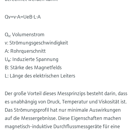
Q
v
=
v
⋅
A
=
U
e
B
⋅
L
⋅
A
Q
Volumenstrom
v:
v: Strömungsgeschwindigkeit
A: Rohrquerschnitt
U
: Induzierte Spannung
e
B: Stärke des Magnetfelds
L: Länge des elektrischen Leiters
Der große Vorteil dieses Messprinzips besteht darin, dass
es unabhängig von Druck, Temperatur und Viskosität ist.
Das Strömungsprofil hat nur minimale Auswirkungen
auf die Messergebnisse. Diese Eigenschaften machen
magnetisch-induktive Durchflussmessgeräte für eine