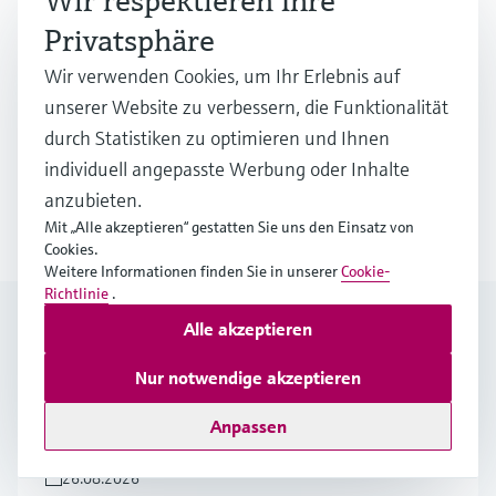
Wir respektieren Ihre
Privatsphäre
Wir verwenden Cookies, um Ihr Erlebnis auf
unserer Website zu verbessern, die Funktionalität
Sensoren für Ultraschall-Durchflussmessgeräte
durch Statistiken zu optimieren und Ihnen
individuell angepasste Werbung oder Inhalte
Mehrere Industrien
anzubieten.
Mit „Alle akzeptieren“ gestatten Sie uns den Einsatz von
Cookies.
Weitere Informationen finden Sie in unserer
Cookie-
Richtlinie
.
Events und Schulungen
Alle akzeptieren
Nur notwendige akzeptieren
Fachtagung
Anpassen
1. Ostdeutscher Wasserstoffkongress
26.08.2026