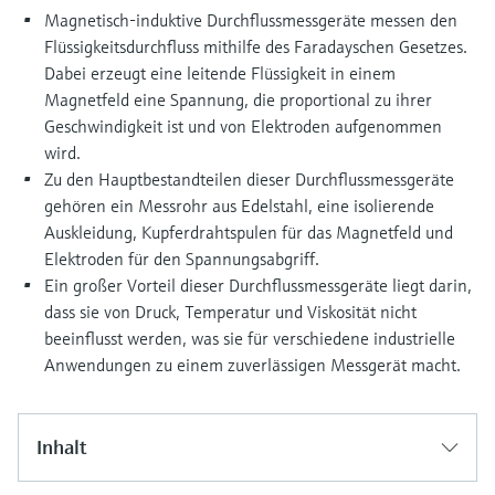
Füllstandsmessung
Analysatoren für Härte, Eisen,
Magnetisch-induktive Durchflussmessgeräte messen den
Device Viewer
Flüssigkeitsdurchfluss mithilfe des Faradayschen Gesetzes.
Aluminium & Chromat
Produktspezifische Informationen und
Füllstandsmessung Druck
Dabei erzeugt eine leitende Flüssigkeit in einem
Dokumente finden
Magnetfeld eine Spannung, die proportional zu ihrer
Prozessphotometer
Geschwindigkeit ist und von Elektroden aufgenommen
Alle ansehen
Ersatzteilsuche
wird.
Mikrowellentransmission
Ersatzteile anhand von Produktwurzel,
Zu den Hauptbestandteilen dieser Durchflussmessgeräte
Bestellcode oder Seriennummer finden
gehören ein Messrohr aus Edelstahl, eine isolierende
Memosens-Technologie
Auskleidung, Kupferdrahtspulen für das Magnetfeld und
Elektroden für den Spannungsabgriff.
Alle ansehen
Ein großer Vorteil dieser Durchflussmessgeräte liegt darin,
dass sie von Druck, Temperatur und Viskosität nicht
beeinflusst werden, was sie für verschiedene industrielle
Anwendungen zu einem zuverlässigen Messgerät macht.
Inhalt