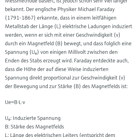
Messmethode basiert, ist jedoch schon sehr viel länger
bekannt. Der englische Physiker Michael Faraday
(1791-1867) erkannte, dass in einem leitfähigen
Metallstab der Länge (L) elektrische Ladungen induziert
werden, wenn er sich mit einer Geschwindigkeit (v)
durch ein Magnetfeld (B) bewegt, und dass folglich eine
Spannung (U
) von einigen Millivolt zwischen den
e
Enden des Stabs erzeugt wird. Faraday entdeckte auch,
dass die Höhe der auf diese Weise induzierten
Spannung direkt proportional zur Geschwindigkeit (v)
der Bewegung und zur Stärke (B) des Magnetfelds ist:
U
e
=
B
⋅
L
⋅
v
U
: Induzierte Spannung
e
B: Stärke des Magnetfelds
L: Länge des elektrischen Leiters (entspricht dem