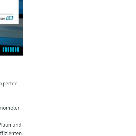
experten
ermometer
Platin und
ffizienten