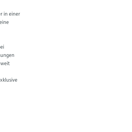
 in einer
eine
ei
ssungen
 weit
xklusive