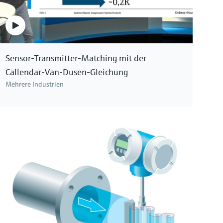
angeschlossenem Kabel für den Einsatz in vielen
Metrisches, direktberührendes RTD Basis-
Prozess- und Laboranwendungen
Thermometer für hygienische Anwendungen
Preis nach
login
84,00 €
ab
Sensor-Transmitter-Matching mit der
Callendar-Van-Dusen-Gleichung
Mehrere Industrien