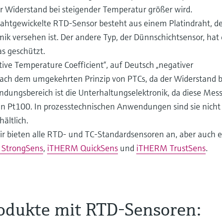
er Widerstand bei steigender Temperatur größer wird.
rahtgewickelte RTD-Sensor besteht aus einem Platindraht, der
ik versehen ist. Der andere Typ, der Dünnschichtsensor, hat 
as geschützt.
tive Temperature Coefficient“, auf Deutsch „negativer
nach dem umgekehrten Prinzip von PTCs, da der Widerstand b
ungsbereich ist die Unterhaltungselektronik, da diese Me
ein Pt100. In prozesstechnischen Anwendungen sind sie nicht
ältlich.
r bieten alle RTD- und TC-Standardsensoren an, aber auch e
StrongSens
,
iTHERM QuickSens
und
iTHERM TrustSens
.
rodukte mit RTD-Sensoren:
lig? Überhaupt nicht! Heute geht es um RTD-