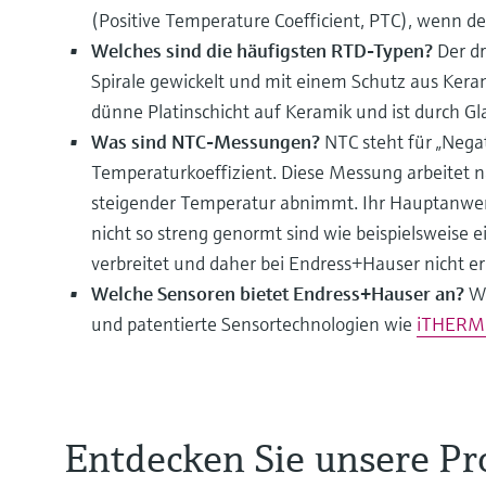
(Positive Temperature Coefficient, PTC), wenn d
Welches sind die häufigsten RTD-Typen?
Der d
Spirale gewickelt und mit einem Schutz aus Keram
dünne Platinschicht auf Keramik und ist durch Gl
Was sind NTC-Messungen?
NTC steht für „Nega
Temperaturkoeffizient. Diese Messung arbeitet 
steigender Temperatur abnimmt. Ihr Hauptanwend
nicht so streng genormt sind wie beispielsweise 
verbreitet und daher bei Endress+Hauser nicht erh
Welche Sensoren bietet Endress+Hauser an?
Wi
und patentierte Sensortechnologien wie
iTHERM 
Entdecken Sie unsere P
Sie finden, Temperaturmessungen seien langwei