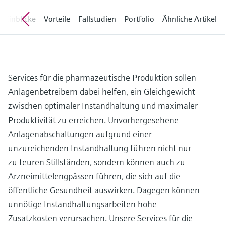
Füllstandsmessung
Analysatoren für Härte, Eisen,
Device Viewer
Einblicke
Vorteile
Fallstudien
Portfolio
Ähnliche Artikel
Aluminium & Chromat
Produktspezifische Informationen und
Füllstandsmessung Druck
Dokumente finden
Prozessphotometer
Alle ansehen
Ersatzteilsuche
Mikrowellentransmission
Ersatzteile anhand von Produktwurzel,
Services für die pharmazeutische Produktion sollen
Bestellcode oder Seriennummer finden
Anlagenbetreibern dabei helfen, ein Gleichgewicht
Memosens-Technologie
zwischen optimaler Instandhaltung und maximaler
Produktivität zu erreichen. Unvorhergesehene
Alle ansehen
Anlagenabschaltungen aufgrund einer
unzureichenden Instandhaltung führen nicht nur
zu teuren Stillständen, sondern können auch zu
Arzneimittelengpässen führen, die sich auf die
öffentliche Gesundheit auswirken. Dagegen können
unnötige Instandhaltungsarbeiten hohe
Zusatzkosten verursachen. Unsere Services für die