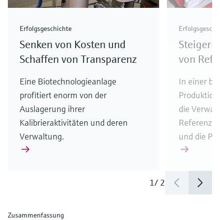
Erfolgsgeschichte
Erfolgsgeschi
Senken von Kosten und
Steigern
Schaffen von Transparenz
von Refe
Eine Biotechnologieanlage
In einer b
profitiert enorm von der
Produktions
Auslagerung ihrer
die Verwal
Kalibrieraktivitäten und deren
Referenzme
Verwaltung.
und die Pro
1
/
2
Zusammenfassung