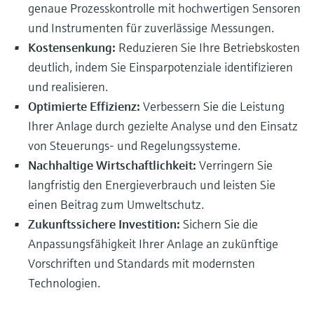
genaue Prozesskontrolle mit hochwertigen Sensoren
Füllstandsmessung
Analysatoren für Härte, Eisen,
Device Viewer
und Instrumenten für zuverlässige Messungen.
Aluminium & Chromat
Produktspezifische Informationen und
Füllstandsmessung Druck
Kostensenkung:
Reduzieren Sie Ihre Betriebskosten
Dokumente finden
deutlich, indem Sie Einsparpotenziale identifizieren
Prozessphotometer
Alle ansehen
und realisieren.
Ersatzteilsuche
Mikrowellentransmission
Optimierte Effizienz:
Verbessern Sie die Leistung
Ersatzteile anhand von Produktwurzel,
Bestellcode oder Seriennummer finden
Ihrer Anlage durch gezielte Analyse und den Einsatz
Memosens-Technologie
von Steuerungs- und Regelungssysteme.
Nachhaltige Wirtschaftlichkeit:
Verringern Sie
Alle ansehen
langfristig den Energieverbrauch und leisten Sie
einen Beitrag zum Umweltschutz.
Zukunftssichere Investition:
Sichern Sie die
Anpassungsfähigkeit Ihrer Anlage an zukünftige
Vorschriften und Standards mit modernsten
Technologien.