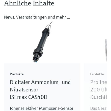
Ähnliche Inhalte
News, Veranstaltungen und mehr ...
Produkte
Produkte
Digitaler Ammonium- und
Proline 
Nitratsensor
200 Ultr
ISEmax CAS40D
Durchflu
Ionenselektiver Memosens-Sensor
Das Gerät f