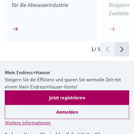
für die Abwasserindustrie
Biogasmes
Zweileitert
1
/
5
Mein Endress+Hauser
Steigern Sie die Effizienz und sparen Sie wertvolle Zeit mit
einem Mein Endress+Hauser-Konto!
Jetzt registrieren
Anmelden
Weitere Informationen