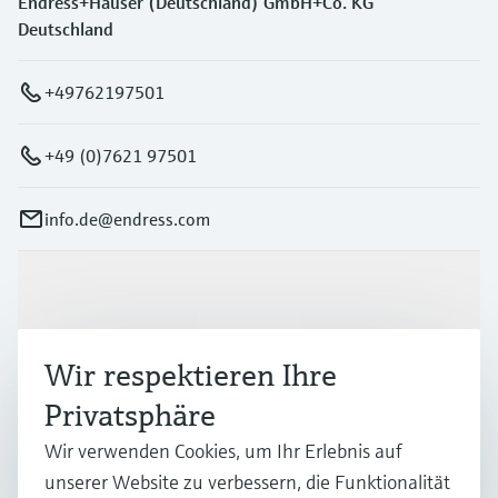
Endress+Hauser (Deutschland) GmbH+Co. KG
Deutschland
+49762197501
+49 (0)7621 97501
info.de@endress.com
Produkte & Dienstleistungen
Wir respektieren Ihre
Branchen
Privatsphäre
Wir verwenden Cookies, um Ihr Erlebnis auf
Support
unserer Website zu verbessern, die Funktionalität