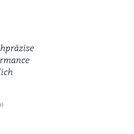
hpräzise
formance
lich
z)