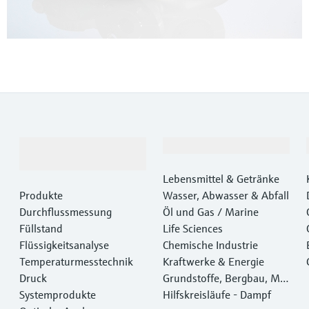
Produkte &
Branchen
Dienstleistungen
Lebensmittel & Getränke
Produkte
Wasser, Abwasser & Abfall
Durchflussmessung
Öl und Gas / Marine
Füllstand
Life Sciences
Flüssigkeitsanalyse
Chemische Industrie
Temperaturmesstechnik
Kraftwerke & Energie
Druck
Grundstoffe, Bergbau, Met
Systemprodukte
alle
Hilfskreisläufe - Dampf