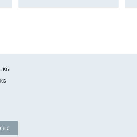
. KG
 KG
08 0