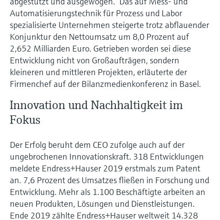
abgestützt und ausgewogen.“ Das auf Mess- und
Füllstandsmessung
Analysatoren für Härte, Eisen,
Automatisierungstechnik für Prozess und Labor
Device Viewer
Aluminium & Chromat
spezialisierte Unternehmen steigerte trotz abflauender
Produktspezifische Informationen und
Füllstandsmessung Druck
Konjunktur den Nettoumsatz um 8,0 Prozent auf
Dokumente finden
Prozessphotometer
2,652 Milliarden Euro. Getrieben worden sei diese
Alle ansehen
Entwicklung nicht von Großaufträgen, sondern
Ersatzteilsuche
kleineren und mittleren Projekten, erläuterte der
Mikrowellentransmission
Ersatzteile anhand von Produktwurzel,
Firmenchef auf der Bilanzmedienkonferenz in Basel.
Bestellcode oder Seriennummer finden
Memosens-Technologie
Innovation und Nachhaltigkeit im
Fokus
Alle ansehen
Der Erfolg beruht dem CEO zufolge auch auf der
ungebrochenen Innovationskraft. 318 Entwicklungen
meldete Endress+Hauser 2019 erstmals zum Patent
an. 7,6 Prozent des Umsatzes fließen in Forschung und
Entwicklung. Mehr als 1.100 Beschäftigte arbeiten an
neuen Produkten, Lösungen und Dienstleistungen.
Ende 2019 zählte Endress+Hauser weltweit 14.328