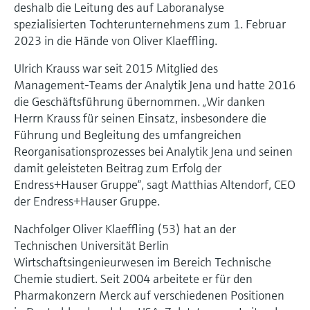
deshalb die Leitung des auf Laboranalyse
Füllstandsmessung
Analysatoren für Härte, Eisen,
spezialisierten Tochterunternehmens zum 1. Februar
Device Viewer
Aluminium & Chromat
2023 in die Hände von Oliver Klaeffling.
Produktspezifische Informationen und
Füllstandsmessung Druck
Dokumente finden
Prozessphotometer
Ulrich Krauss war seit 2015 Mitglied des
Alle ansehen
Management-Teams der Analytik Jena und hatte 2016
Ersatzteilsuche
die Geschäftsführung übernommen. „Wir danken
Mikrowellentransmission
Ersatzteile anhand von Produktwurzel,
Herrn Krauss für seinen Einsatz, insbesondere die
Bestellcode oder Seriennummer finden
Führung und Begleitung des umfangreichen
Memosens-Technologie
Reorganisationsprozesses bei Analytik Jena und seinen
damit geleisteten Beitrag zum Erfolg der
Alle ansehen
Endress+Hauser Gruppe“, sagt Matthias Altendorf, CEO
der Endress+Hauser Gruppe.
Nachfolger Oliver Klaeffling (53) hat an der
Technischen Universität Berlin
Wirtschaftsingenieurwesen im Bereich Technische
Chemie studiert. Seit 2004 arbeitete er für den
Pharmakonzern Merck auf verschiedenen Positionen