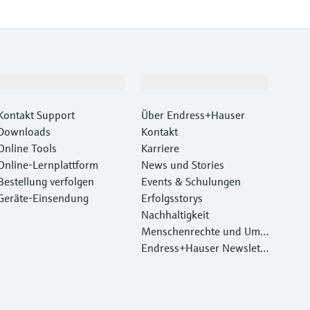
Support
Unternehmen
Kontakt Support
Über Endress+Hauser
Downloads
Kontakt
Online Tools
Karriere
Online-Lernplattform
News und Stories
Bestellung verfolgen
Events & Schulungen
Geräte‑Einsendung
Erfolgsstorys
Nachhaltigkeit
Menschenrechte und Umw
eltschutz
Endress+Hauser Newslett
er