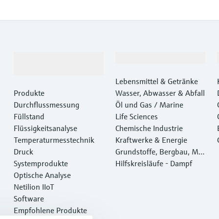
Produkte &
Branchen
Dienstleistungen
Lebensmittel & Getränke
Produkte
Wasser, Abwasser & Abfall
Durchflussmessung
Öl und Gas / Marine
Füllstand
Life Sciences
Flüssigkeitsanalyse
Chemische Industrie
Temperaturmesstechnik
Kraftwerke & Energie
Druck
Grundstoffe, Bergbau, Met
Systemprodukte
alle
Hilfskreisläufe - Dampf
Optische Analyse
Netilion IIoT
Software
Empfohlene Produkte