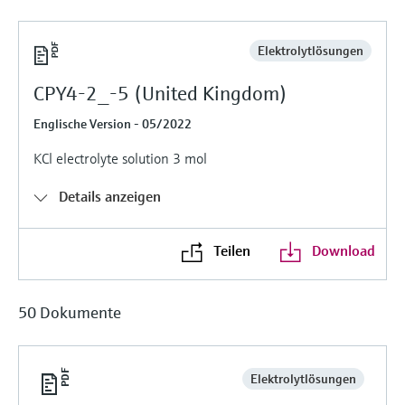
Füllstandsmessung
Analysatoren für Härte, Eisen,
Device Viewer
Aluminium & Chromat
Elektrolytlösungen
Produktspezifische Informationen und
Füllstandsmessung Druck
Dokumente finden
Prozessphotometer
CPY4-2_-5 (United Kingdom)
Alle ansehen
Ersatzteilsuche
Englische Version - 05/2022
Mikrowellentransmission
Ersatzteile anhand von Produktwurzel,
Bestellcode oder Seriennummer finden
KCl electrolyte solution 3 mol
Memosens-Technologie
Details anzeigen
Alle ansehen
Teilen
Download
50 Dokumente
Elektrolytlösungen